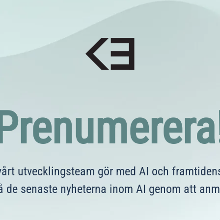
Prenumerera
årt utvecklingsteam gör med AI och framtidens
å de senaste nyheterna inom AI genom att anmäl