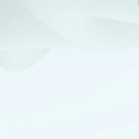
MADE BY
LÄNKAR
Läs
Journalen
Frågor?
FAQ
Snabbt:
qr