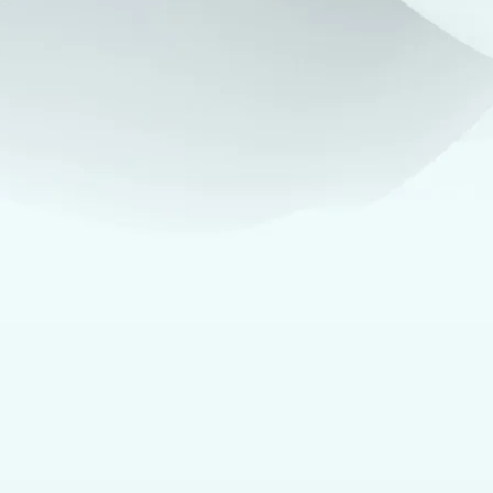
OSS
ade 2023 och hjälper företag, team och företag att gå till AI:s era
ster. Varumärket K3 ägs av företaget Klick Data, ett publikt bolag i
d kontor i Stockholm och Kairo.