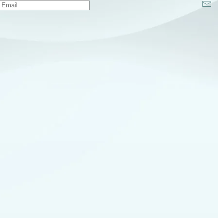
KONTAKT
OM 
K3.io start
E-post:
info@k3.io
med 10X vin
WhatsApp
+4670896233
Sverige me
Följ vårat
nyhetsbrev